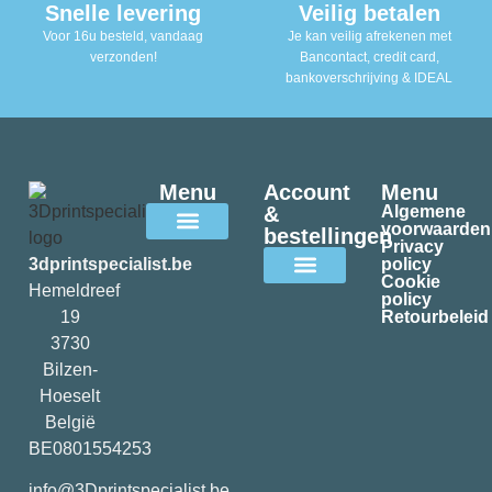
Snelle levering
Veilig betalen
Voor 16u besteld, vandaag
Je kan veilig afrekenen met
verzonden!
Bancontact, credit card,
bankoverschrijving & IDEAL
Menu
Account
Menu
&
Algemene
voorwaarden
bestellingen
Privacy
Alle filamenten
3dprintspecialist.be
policy
Cookie
Hemeldreef
policy
Mijn account
19
Retourbeleid
3730
Bilzen-
Hoeselt
België
BE0801554253
info@3Dprintspecialist.be