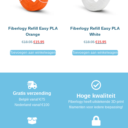
Fiberlogy Refill Easy PLA
Fiberlogy Refill Easy PLA
Orange
White
€
18.95
€
15.95
€
18.95
€
15.95
Toevoegen aan winkelwagen
Toevoegen aan winkelwagen
Gratis verzending
Hoge kwaliteit
België vanaf €75
Fiberlogy heeft uitstekende 3D-print
Nederland vanaf €100
filamenten voor iedere toepassing!