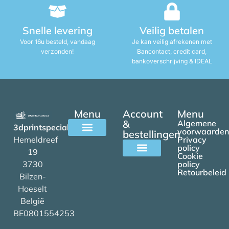
Snelle levering
Veilig betalen
Voor 16u besteld, vandaag
Je kan veilig afrekenen met
verzonden!
Bancontact, credit card,
bankoverschrijving & IDEAL
Menu
Account
Menu
&
Algemene
3dprintspecialist.be
voorwaarden
bestellingen
Hemeldreef
Privacy
Alle filamenten
policy
19
Cookie
3730
policy
Mijn account
Retourbeleid
Bilzen-
Hoeselt
België
BE0801554253