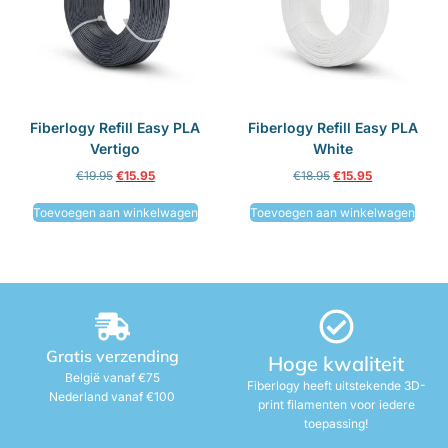
Fiberlogy Refill Easy PLA
Fiberlogy Refill Easy PLA
Vertigo
White
€
19.95
€
15.95
€
18.95
€
15.95
Toevoegen aan winkelwagen
Toevoegen aan winkelwagen
Gratis verzending
Hoge kwaliteit
België vanaf €75
Fiberlogy heeft uitstekende 3D-
Nederland vanaf €100
print filamenten voor iedere
toepassing!