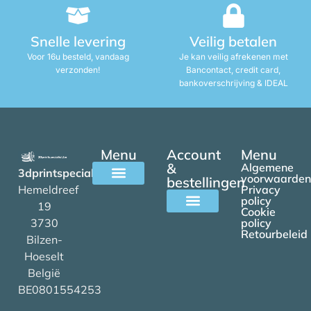
Snelle levering
Veilig betalen
Voor 16u besteld, vandaag
Je kan veilig afrekenen met
verzonden!
Bancontact, credit card,
bankoverschrijving & IDEAL
Menu
Account
Menu
&
Algemene
3dprintspecialist.be
voorwaarden
bestellingen
Hemeldreef
Privacy
Alle filamenten
policy
19
Cookie
3730
policy
Mijn account
Retourbeleid
Bilzen-
Hoeselt
België
BE0801554253