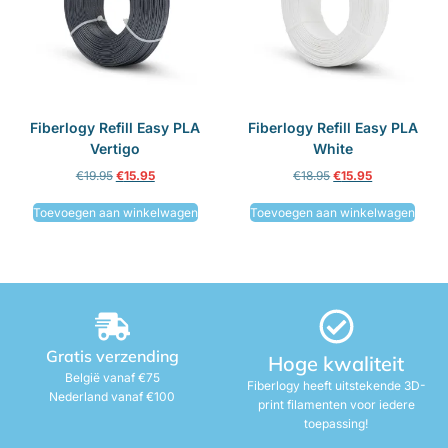
Fiberlogy Refill Easy PLA
Fiberlogy Refill Easy PLA
Vertigo
White
€
19.95
€
15.95
€
18.95
€
15.95
Toevoegen aan winkelwagen
Toevoegen aan winkelwagen
Gratis verzending
Hoge kwaliteit
België vanaf €75
Fiberlogy heeft uitstekende 3D-
Nederland vanaf €100
print filamenten voor iedere
toepassing!