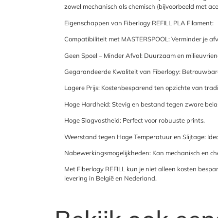
zowel mechanisch als chemisch (bijvoorbeeld met acet
Eigenschappen van Fiberlogy REFILL PLA Filament:
Compatibiliteit met MASTERSPOOL: Verminder je afv
Geen Spoel – Minder Afval: Duurzaam en milieuvriend
Gegarandeerde Kwaliteit van Fiberlogy: Betrouwbare p
Lagere Prijs: Kostenbesparend ten opzichte van tradi
Hoge Hardheid: Stevig en bestand tegen zware bela
Hoge Slagvastheid: Perfect voor robuuste prints.
Weerstand tegen Hoge Temperatuur en Slijtage: Idea
Nabewerkingsmogelijkheden: Kan mechanisch en ch
Met Fiberlogy REFILL kun je niet alleen kosten bespa
levering in België en Nederland.