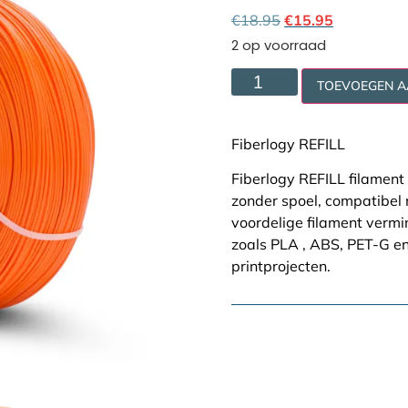
Cookie policy
€
18.95
€
15.95
2 op voorraad
TOEVOEGEN 
Fiberlogy REFILL
Fiberlogy REFILL filament 
zonder spoel, compatibel
voordelige filament vermin
zoals PLA , ABS, PET-G e
printprojecten.