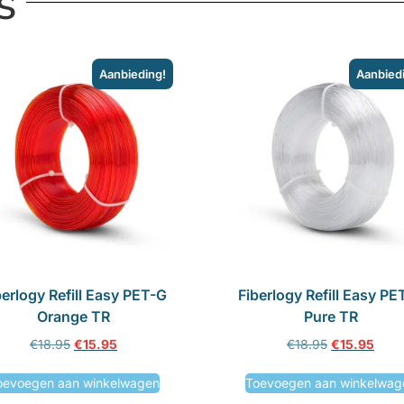
s
Aanbieding!
Aanbied
berlogy Refill Easy PET-G
Fiberlogy Refill Easy PE
Orange TR
Pure TR
€
18.95
€
15.95
€
18.95
€
15.95
oevoegen aan winkelwagen
Toevoegen aan winkelwag