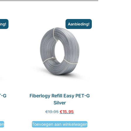
ing!
Aanbieding!
T-G
Fiberlogy Refill Easy PET-G
Silver
€
19.95
€
15.95
en
Toevoegen aan winkelwagen