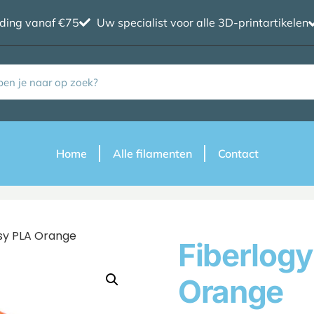
nding vanaf €75
Uw specialist voor alle 3D-printartikelen
Home
Alle filamenten
Contact
asy PLA Orange
Fiberlogy
Orange