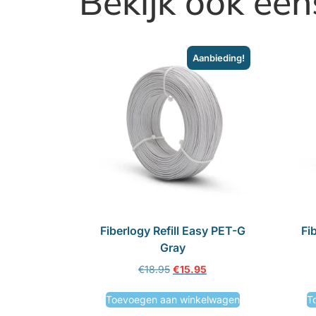
Bekijk ook een
Aanbieding!
Fiberlogy Refill Easy PET-G
Fi
Gray
€
18.95
€
15.95
Toevoegen aan winkelwagen
T