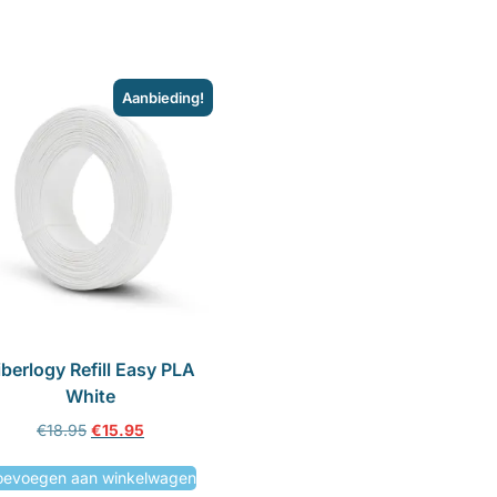
Aanbieding!
iberlogy Refill Easy PLA
White
€
18.95
€
15.95
oevoegen aan winkelwagen