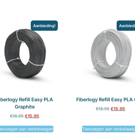
Aanbieding!
Aanbied
iberlogy Refill Easy PLA
Fiberlogy Refill Easy PLA
Graphite
€
18.95
€
15.95
€
18.95
€
15.95
oevoegen aan winkelwagen
Toevoegen aan winkelwag