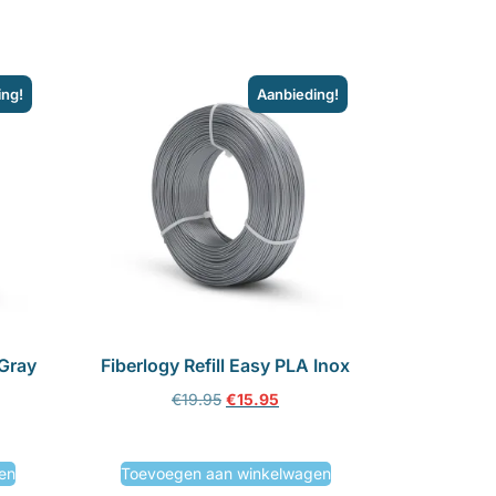
ing!
Aanbieding!
 Gray
Fiberlogy Refill Easy PLA Inox
€
19.95
€
15.95
en
Toevoegen aan winkelwagen