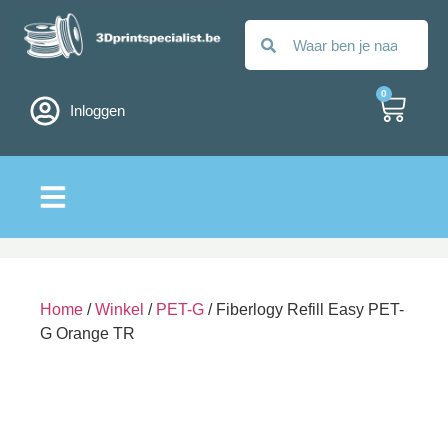
0
Inloggen
Alle filamenten
Home
/
Winkel
/
PET-G
/ Fiberlogy Refill Easy PET-
G Orange TR