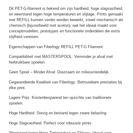
Dit PET-G-filament is bekend om zijn hardheid, hoge slagvastheid,
en weerstand tegen hoge temperaturen en slijtage. Prints gemaakt
met REFILL kunnen verder worden bewerkt, zowel mechanisch als
chemisch (bijvoorbeeld met aceton), wat het ideaal maakt voor
conceptmodellen, prototypes en functionele onderdelen die extra
stijfheid vereisen.
Eigenschappen van Fiberlogy REFILL PET-G Filament:
Compatibiliteit met MASTERSPOOL: Verminder je afval met
herbruikbare spoelen.
Geen Spoel – Minder Afval: Duurzaam en milieuvriendelijk.
Gegarandeerde Kwaliteit van Fiberlogy: Betrouwbare prestaties bij
elke print.
Lagere Prijs: Kostenbesparend ten opzichte van traditionele
spoelen.
Hoge Hardheid: Stevig en bestand tegen zware belasting.
Hoge Slagvastheid: Perfect voor robuuste prints.
Weerstand tegen Hoge Temperatuur en Slijtage: Ideaal voor