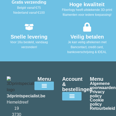
Gratis verzending
Hoge kwaliteit
België vanaf €75
Fiberlogy heeft uitstekende 3D-print
Nederland vanaf €100
filamenten voor iedere toepassing!
Snelle levering
Veilig betalen
Voor 16u besteld, vandaag
Je kan veilig afrekenen met
verzonden!
Bancontact, credit card,
bankoverschrijving & IDEAL
Menu
Account
Menu
&
Algemene
voorwaarden
bestellingen
Privacy
Alle filamenten
3dprintspecialist.be
policy
Cookie
Hemeldreef
policy
Mijn account
19
Retourbeleid
3730