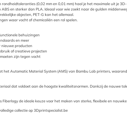
 rondheidtoleranties (0,02 mm en 0,01 mm) haal je het maximale uit je 3D-
 ABS en sterker dan PLA. Ideaal voor wie zoekt naar de gulden middenwe
trekkelijke objecten, PET-G kan het allemaal.
ngen waar vocht of chemicaliën een rol spelen.
unctionele behuizingen
tandaards en meer
r nieuwe producten
ruik of creatieve projecten
moeten zijn tegen vocht
 met het Automatic Material System (AMS) van Bambu Lab printers, waarond
riaal dat voldoet aan de hoogste kwaliteitsnormen. Dankzij de nauwe toler
is Fiberlogy de ideale keuze voor het maken van sterke, flexibele en nauwke
lledige collectie op 3Dprintspecialist.be