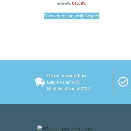
€
19.95
€
15.95
Toevoegen aan winkelwagen
Gratis verzending
België vanaf €75
Nederland vanaf €100