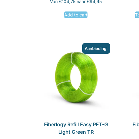
Van €104,75 naar €94,95
Add to cart
T
Aanbieding!
Fiberlogy Refill Easy PET-G
Fi
Light Green TR