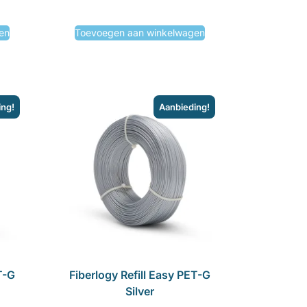
en
Toevoegen aan winkelwagen
ing!
Aanbieding!
T-G
Fiberlogy Refill Easy PET-G
Silver