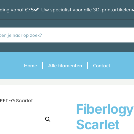
nding vanaf €75
Uw specialist voor alle 3D-printartikelen
Home
Alle filamenten
Contact
 PET-G Scarlet
Fiberlog
Scarlet