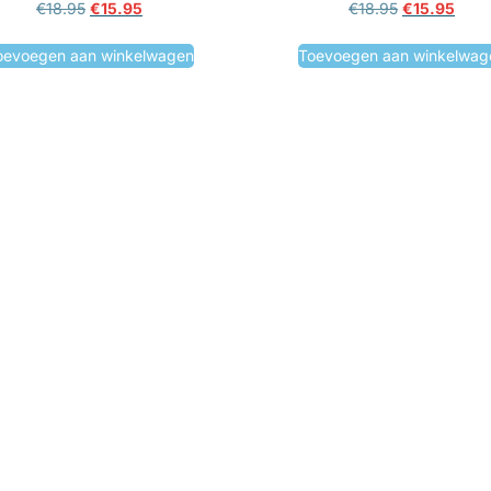
€
18.95
€
15.95
€
18.95
€
15.95
oevoegen aan winkelwagen
Toevoegen aan winkelwag