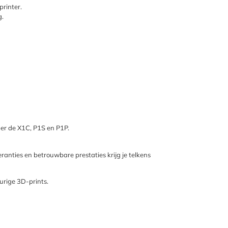
printer.
g.
er de X1C, P1S en P1P.
anties en betrouwbare prestaties krijg je telkens
urige 3D-prints.