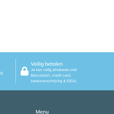
Veilig betalen
Je kan veilig afrekenen met
ag
Bancontact, credit card,
bankoverschrijving & IDEAL
Menu