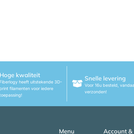
Hoge kwaliteit
Snelle levering
Fiberlogy heeft uitstekende 3D-
Voor 16u besteld, vanda
print filamenten voor iedere
verzonden!
toepassing!
Menu
Account &