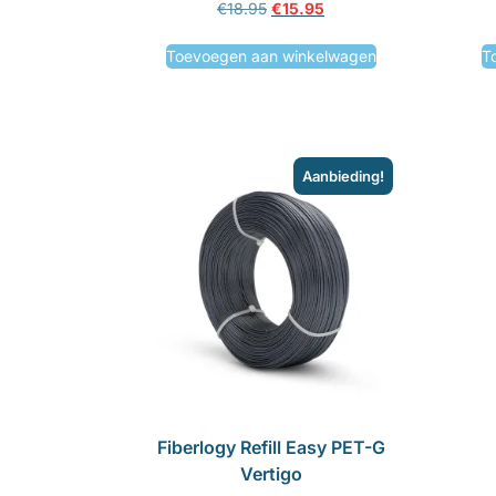
€
18.95
€
15.95
Toevoegen aan winkelwagen
T
Aanbieding!
Fiberlogy Refill Easy PET-G
Vertigo