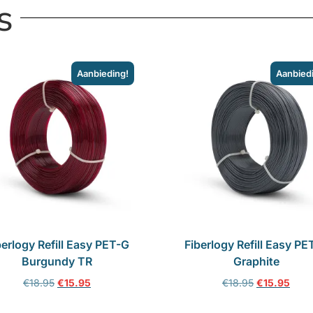
s
Aanbieding!
Aanbied
berlogy Refill Easy PET-G
Fiberlogy Refill Easy PE
Burgundy TR
Graphite
€
18.95
€
15.95
€
18.95
€
15.95