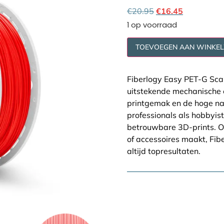
Cookie policy
€
20.95
€
16.45
1 op voorraad
TOEVOEGEN AAN WINKE
Fiberlogy Easy PET-G Sca
uitstekende mechanische 
printgemak en de hoge na
professionals als hobbyist
betrouwbare 3D-prints. Of
of accessoires maakt, Fib
altijd topresultaten.