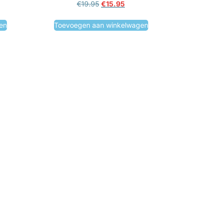
€
19.95
€
15.95
en
Toevoegen aan winkelwagen