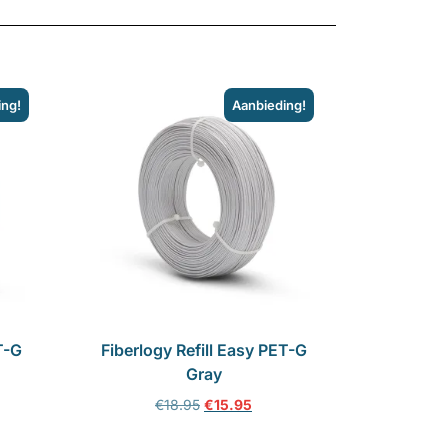
ing!
Aanbieding!
T-G
Fiberlogy Refill Easy PET-G
Gray
€
18.95
€
15.95