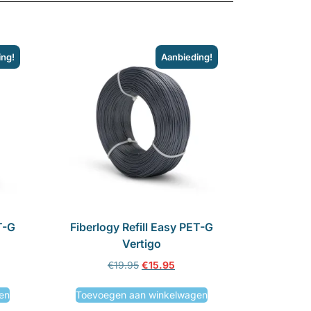
ing!
Aanbieding!
T-G
Fiberlogy Refill Easy PET-G
Vertigo
€
19.95
€
15.95
en
Toevoegen aan winkelwagen