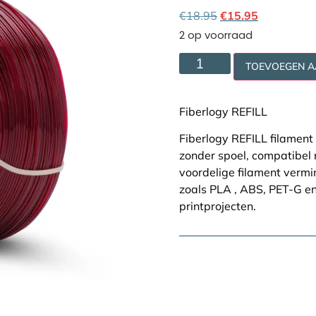
Cookie policy
€
18.95
€
15.95
2 op voorraad
TOEVOEGEN 
Fiberlogy REFILL
Fiberlogy REFILL filament 
zonder spoel, compatibel
voordelige filament vermin
zoals PLA , ABS, PET-G e
printprojecten.