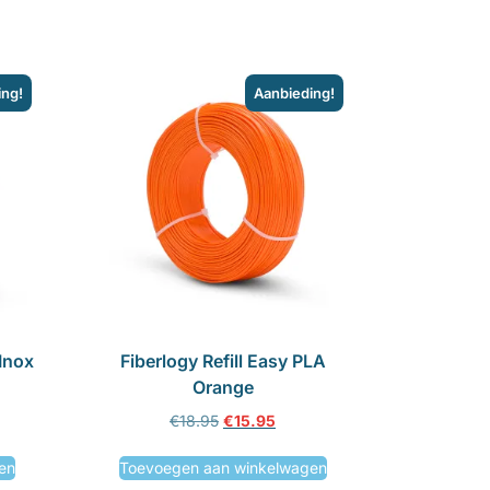
ing!
Aanbieding!
 Inox
Fiberlogy Refill Easy PLA
Orange
€
18.95
€
15.95
en
Toevoegen aan winkelwagen