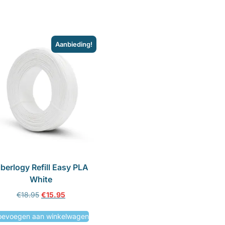
Aanbieding!
iberlogy Refill Easy PLA
White
€
18.95
€
15.95
oevoegen aan winkelwagen