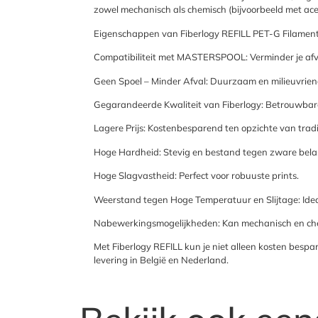
zowel mechanisch als chemisch (bijvoorbeeld met acet
Eigenschappen van Fiberlogy REFILL PET-G Filament
Compatibiliteit met MASTERSPOOL: Verminder je afv
Geen Spoel – Minder Afval: Duurzaam en milieuvriend
Gegarandeerde Kwaliteit van Fiberlogy: Betrouwbare p
Lagere Prijs: Kostenbesparend ten opzichte van tradi
Hoge Hardheid: Stevig en bestand tegen zware bela
Hoge Slagvastheid: Perfect voor robuuste prints.
Weerstand tegen Hoge Temperatuur en Slijtage: Idea
Nabewerkingsmogelijkheden: Kan mechanisch en ch
Met Fiberlogy REFILL kun je niet alleen kosten bespa
levering in België en Nederland.