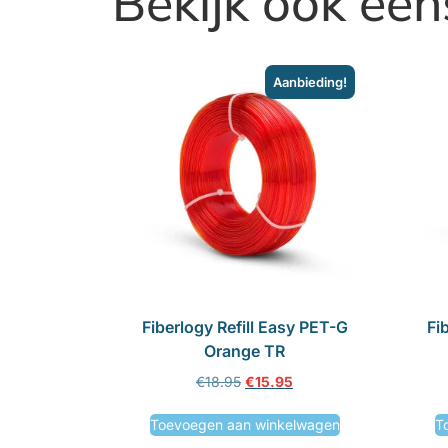
Bekijk ook een
Aanbieding!
Fiberlogy Refill Easy PET-G
Fi
Orange TR
€
18.95
€
15.95
Toevoegen aan winkelwagen
T