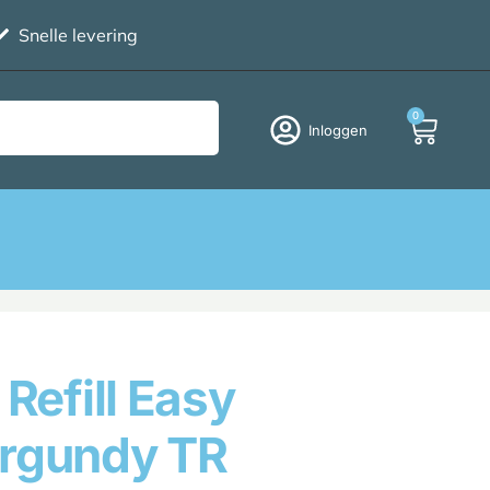
Snelle levering
0
Inloggen
 Refill Easy
rgundy TR