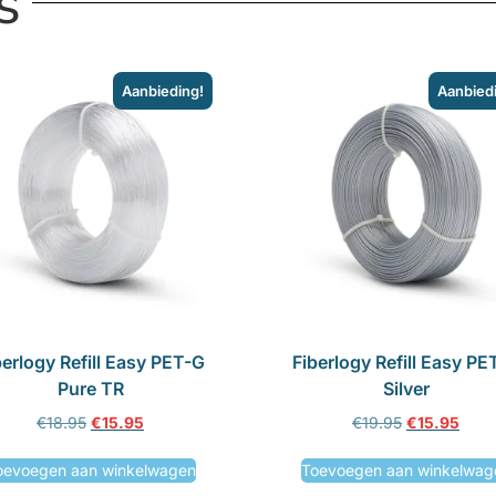
s
Aanbieding!
Aanbied
berlogy Refill Easy PET-G
Fiberlogy Refill Easy PE
Pure TR
Silver
€
18.95
€
15.95
€
19.95
€
15.95
oevoegen aan winkelwagen
Toevoegen aan winkelwag