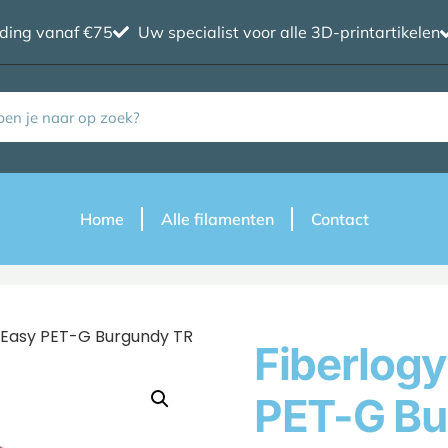
nding vanaf €75
Uw specialist voor alle 3D-printartikelen
Home
Alle filamenten
Contact
ll Easy PET-G Burgundy TR
Fiberlogy
PET-G Bu