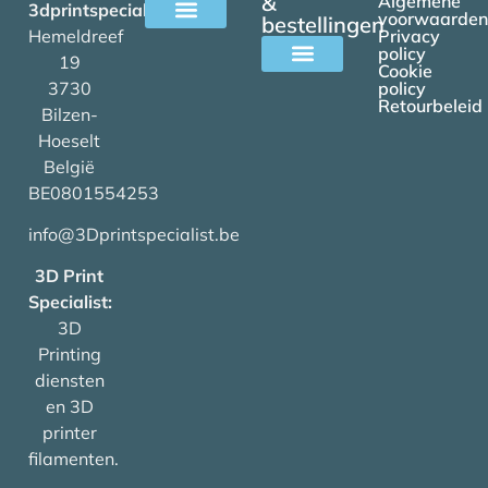
&
Algemene
3dprintspecialist.be
voorwaarden
bestellingen
Hemeldreef
Privacy
Alle filamenten
policy
19
Cookie
3730
policy
Mijn account
Retourbeleid
Bilzen-
Hoeselt
België
BE0801554253
info@3Dprintspecialist.be
3D Print
Specialist:
3D
Printing
diensten
en 3D
printer
filamenten.