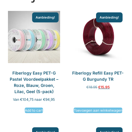
Aanbieding!
Aanbieding!
Fiberlogy Easy PET-G
Fiberlogy Refill Easy PET-
Pastel Voordeelpakket –
G Burgundy TR
Roze, Blauw, Groen,
€
18.95
€
15.95
Lilac, Geel (5-pack)
Van €104,75 naar €94,95
Add to cart
Toevoegen aan winkelwagen