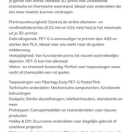
Je geniet van sterke, flexibele 3D-prints met uitstekende
chemische en thermische weerstand. Ideaal voor onderdelen die
iets meer moeten kunnen verdragen.
Printnauwkeurigheid: Dankzij de strikte diameter- en
rondheidtoleranties (0,02 mm en 0,01 mm) haal je het maximale
uit je 3D-printer.
Gebruiksgemak: PET-G is eenvoudiger te printen dan ABS en
sterker dan PLA. Ideaal voor wie zoekt naar de gulden
middenweg.
Veelzijdigheid: Van functionele prints tot visueel aantrekkelijke
objecten, PET-G kan het allemaal.
Water- en chemisch bestendig: Perfect voor toepassingen waar
vocht of chemicaliën een rol spelen.
Toepassingen van Fiberlogy Easy PET-G Pastel Pink
Technische onderdelen: Mechanische componenten, functionele
behuizingen
Gadgets: Sterke sleutelhangers, telefoonhouders, standaards en
meer
Prototypen: Conceptmodellen en testonderdelen voor nieuwe
producten
Hobby & DIY: Duurzame onderdelen voor dagelijks gebruik of
creatieve projecten