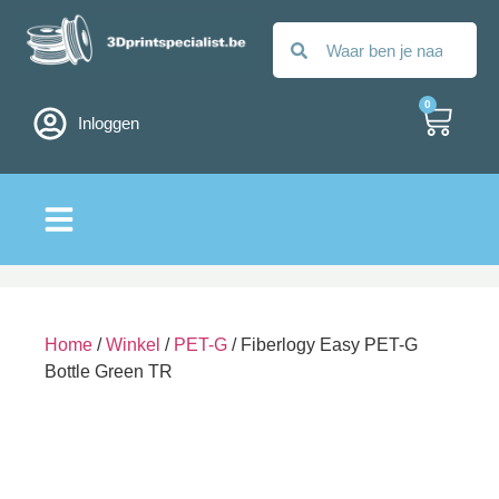
0
Inloggen
Alle filamenten
Home
/
Winkel
/
PET-G
/ Fiberlogy Easy PET-G
Bottle Green TR