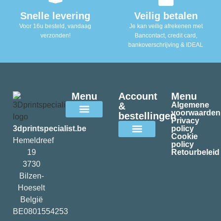
Snelle levering
Veilig betalen
Voor 16u besteld, vandaag
Je kan veilig afrekenen met
verzonden!
Bancontact, credit card,
bankoverschrijving & IDEAL
Menu
Account
Menu
&
Algemene
voorwaarden
bestellingen
Privacy
Alle filamenten
3dprintspecialist.be
policy
Cookie
Hemeldreef
policy
Mijn account
19
Retourbeleid
3730
Bilzen-
Hoeselt
België
BE0801554253