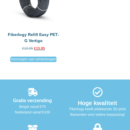
Fiberlogy Refill Easy PET-
G Vertigo
€
19.95
€
15.95
Toevoegen aan winkelwagen
Gratis verzending
Hoge kwaliteit
België vanaf €75
Fiberlogy heeft uitstekende 3D-print
Nederland vanaf €100
filamenten voor iedere toepassing!