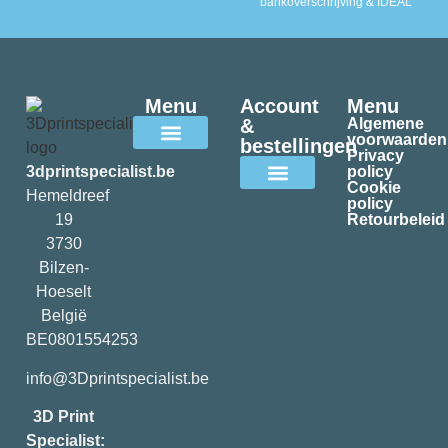
bankoverschrijving & IDEAL
Menu
Account
Menu
&
Algemene
voorwaarden
bestellingen
Privacy
Alle filamenten
3dprintspecialist.be
policy
Cookie
Hemeldreef
policy
Mijn account
19
Retourbeleid
3730
Bilzen-
Hoeselt
België
BE0801554253
info@3Dprintspecialist.be
3D Print
Specialist: