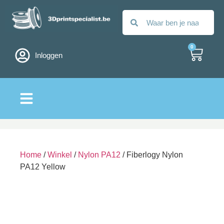
0
Inloggen
Alle filamenten
Home
/
Winkel
/
Nylon PA12
/ Fiberlogy Nylon
PA12 Yellow