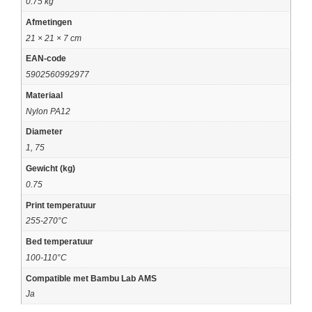
0.75 kg
Afmetingen
21 × 21 × 7 cm
EAN-code
5902560992977
Materiaal
Nylon PA12
Diameter
1, 75
Gewicht (kg)
0.75
Print temperatuur
255-270°C
Bed temperatuur
100-110°C
Compatible met Bambu Lab AMS
Ja