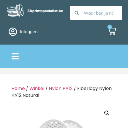
0
Inloggen
Home
/
Winkel
/
Nylon PA12
/ Fiberlogy Nylon
PA12 Natural