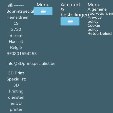
Menu
Account
Menu
&
Algemene
3dprintspecialist.be
voorwaarden
bestellingen
Hemeldreef
Privacy
Alle filamenten
policy
19
Cookie
3730
policy
Mijn account
Retourbeleid
Bilzen-
Hoeselt
België
BE0801554253
info@3Dprintspecialist.be
3D Print
Specialist:
3D
Printing
diensten
en 3D
printer