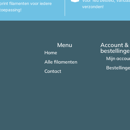
Voor 16u besteld, vanda
print filamenten voor iedere
verzonden!
toepassing!
Menu
Account &
bestelling
Home
Mijn accou
Alle filamenten
Bestelling
Contact