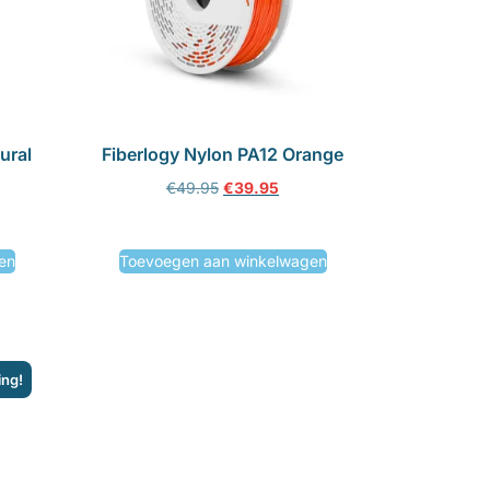
ural
Fiberlogy Nylon PA12 Orange
€
49.95
€
39.95
en
Toevoegen aan winkelwagen
ing!