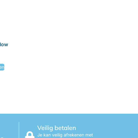
llow
en
Veilig betalen
Je kan veilig afrekenen met