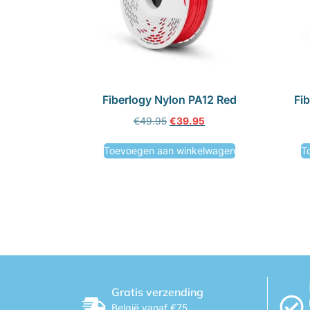
Fiberlogy Nylon PA12 Red
Fi
€
49.95
€
39.95
Toevoegen aan winkelwagen
T
Gratis verzending
België vanaf €75