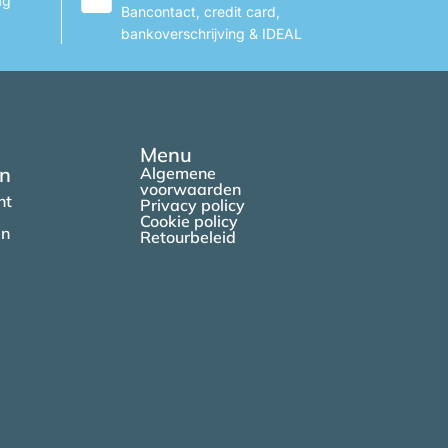
ag
Bancontact, credit card,
bankoverschrijving & IDEAL
Menu
en
Algemene
voorwaarden
nt
Privacy policy
Cookie policy
en
Retourbeleid