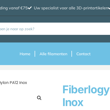
nding vanaf €75
Uw specialist voor alle 3D-printartikelen
Home
Alle filamenten
Contact
Nylon PA12 Inox
Fiberlogy
Inox