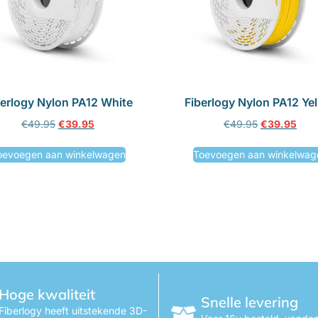
berlogy Nylon PA12 White
Fiberlogy Nylon PA12 Ye
€
49.95
€
39.95
€
49.95
€
39.95
oevoegen aan winkelwagen
Toevoegen aan winkelwag
Hoge kwaliteit
Snelle levering
Fiberlogy heeft uitstekende 3D-