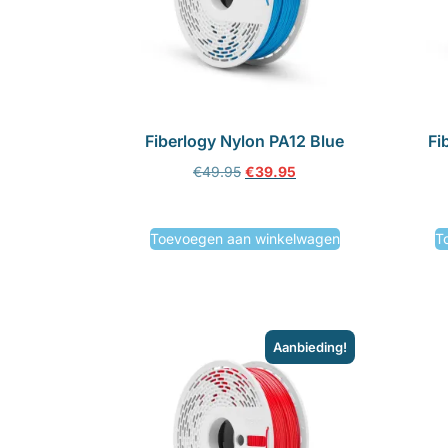
Fiberlogy Nylon PA12 Blue
Fi
€
49.95
€
39.95
Toevoegen aan winkelwagen
T
Aanbieding!