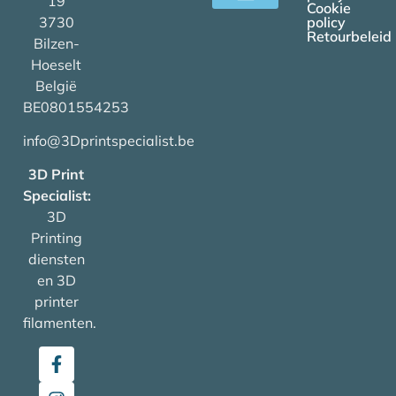
19
Cookie
3730
policy
Mijn account
Retourbeleid
Bilzen-
Hoeselt
België
BE0801554253
info@3Dprintspecialist.be
3D Print
Specialist:
3D
Printing
diensten
en 3D
printer
filamenten.