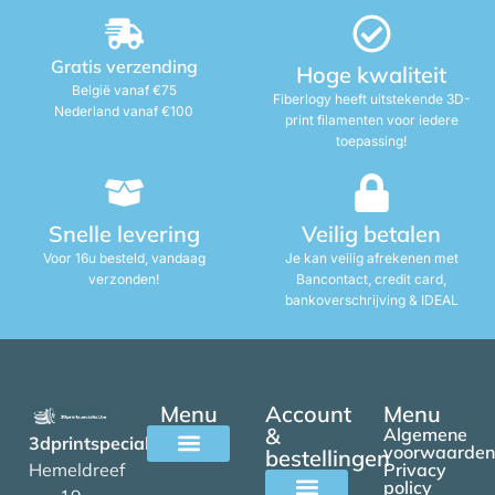
Gratis verzending
Hoge kwaliteit
België vanaf €75
Fiberlogy heeft uitstekende 3D-
Nederland vanaf €100
print filamenten voor iedere
toepassing!
Snelle levering
Veilig betalen
Voor 16u besteld, vandaag
Je kan veilig afrekenen met
verzonden!
Bancontact, credit card,
bankoverschrijving & IDEAL
Menu
Account
Menu
&
Algemene
3dprintspecialist.be
voorwaarden
bestellingen
Hemeldreef
Privacy
Alle filamenten
policy