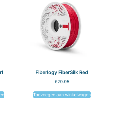
rl
Fiberlogy FiberSilk Red
€
29.95
en
Toevoegen aan winkelwagen