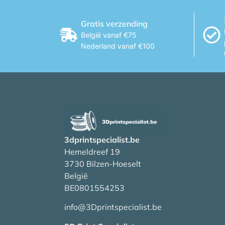
Gratis verzending
België vanaf €75
Nederland vanaf €100
3dprintspecialist.be
Hemeldreef 19
3730 Bilzen-Hoeselt
België
BE0801554253
info@3Dprintspecialist.be