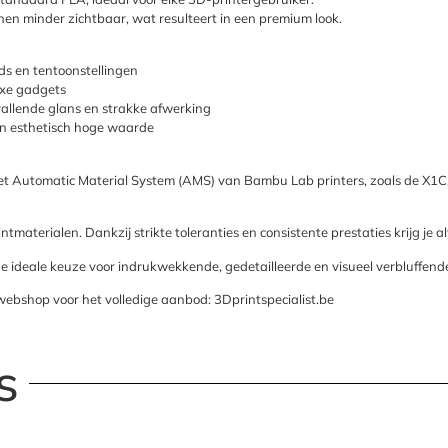
jnen minder zichtbaar, wat resulteert in een premium look.
ds en tentoonstellingen
luxe gadgets
allende glans en strakke afwerking
en esthetisch hoge waarde
t het Automatic Material System (AMS) van Bambu Lab printers, zoals de X1C
aterialen. Dankzij strikte toleranties en consistente prestaties krijg je al
de ideale keuze voor indrukwekkende, gedetailleerde en visueel verbluffende
webshop voor het volledige aanbod: 3Dprintspecialist.be
s