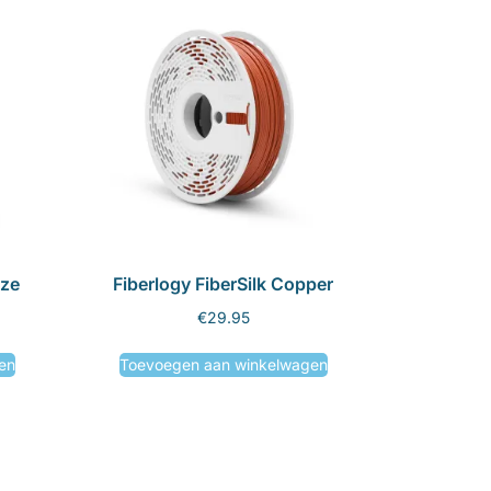
nze
Fiberlogy FiberSilk Copper
€
29.95
en
Toevoegen aan winkelwagen