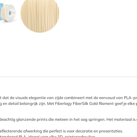
nt dat de visuele elegantie van zijde combineert met de eenvoud van PLA-pr
g en detail belangrijk zijn. Met Fiberlogy FiberSilk Gold filament geef je elke 
ijdeachtig glanzende prints die meteen in het oog springen. Het materiaal i
eflecterende afwerking die perfect is voor decoratie en presentaties.
 standaard PLA, ideaal voor elke 3D-printergebruiker.