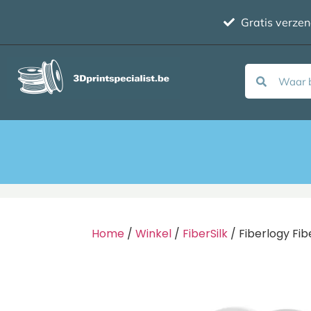
Gratis verze
Home
/
Winkel
/
FiberSilk
/ Fiberlogy Fib