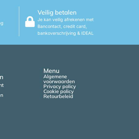
Veilig betalen
Je kan veilig afrekenen met
ag
Bancontact, credit card,
bankoverschrijving & IDEAL
Menu
en
Algemene
voorwaarden
nt
Privacy policy
Cookie policy
en
Retourbeleid