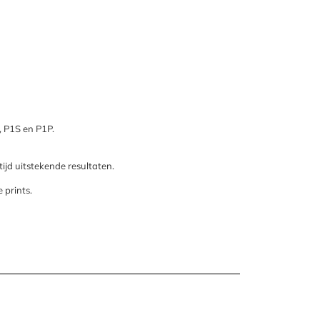
, P1S en P1P.
tijd uitstekende resultaten.
 prints.