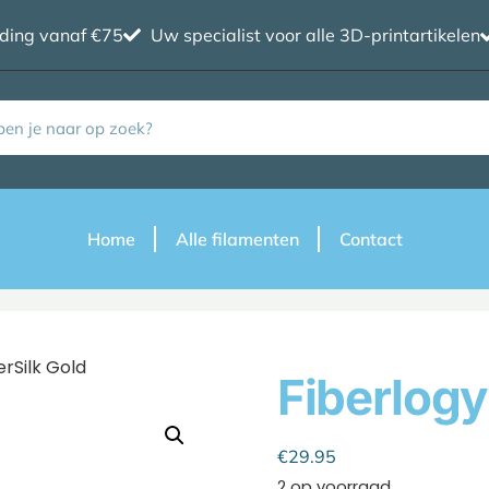
nding vanaf €75
Uw specialist voor alle 3D-printartikelen
Home
Alle filamenten
Contact
erSilk Gold
Fiberlogy
Cookie policy
€
29.95
2 op voorraad