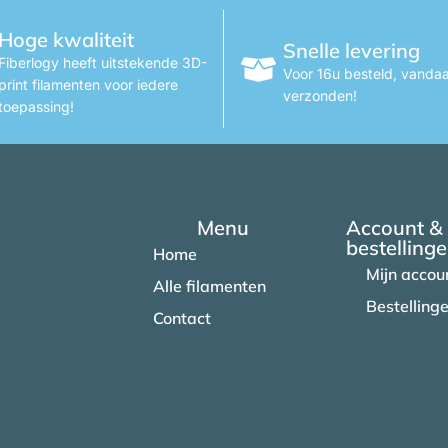
Hoge kwaliteit
Snelle levering
Fiberlogy heeft uitstekende 3D-
Voor 16u besteld, vanda
print filamenten voor iedere
verzonden!
toepassing!
Menu
Account &
bestelling
Home
Mijn accou
Alle filamenten
Bestelling
Contact