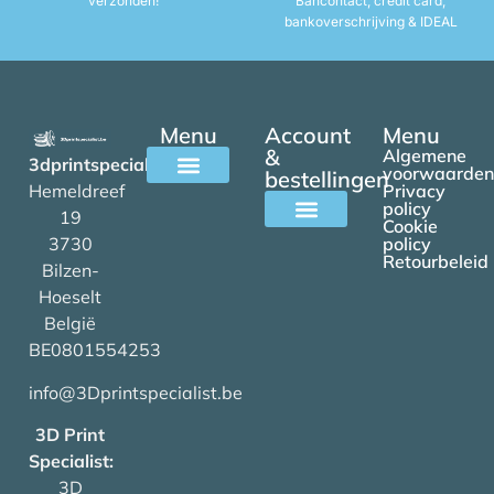
verzonden!
Bancontact, credit card,
bankoverschrijving & IDEAL
Menu
Account
Menu
&
Algemene
3dprintspecialist.be
voorwaarden
bestellingen
Hemeldreef
Privacy
Alle filamenten
policy
19
Cookie
3730
policy
Mijn account
Retourbeleid
Bilzen-
Hoeselt
België
BE0801554253
info@3Dprintspecialist.be
3D Print
Specialist:
3D