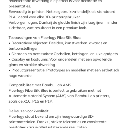
reflecterende afwerking die perfect is voor decoratie en
presentaties.
Eenvoudig te printen: Net zo gebruiksvriendelijk als standaard
PLA, ideaal voor elke 3D-printergebruiker.
Verborgen lagen: Dankzij de gladde finish zijn laaglijnen minder
zichtbaar, wat resulteert in een premium look.
Toepassingen van Fiberlogy FiberSilk Blue:
• Decoratieve objecten: Beelden, kunstwerken, awards en
tentoonstellingen
• Sieraden en accessoires: Oorbellen, kettingen, en luxe gadgets
• Cosplay en kostuums: Voor onderdelen met een opvallende
glans en strakke afwerking
• Productpresentatie: Prototypes en modellen met een esthetisch
hoge waarde
Compatibiliteit met Bambu Lab AMS
Fiberlogy FiberSilk Blue is perfect te gebruiken met het
Automatic Material System (AMS) van Bambu Lab printers,
zoals de X1C, P1S en P1P.
De keuze voor kwaliteit
Fiberlogy staat bekend om zijn hoogwaardige 3D-
printmaterialen. Dankzij strikte toleranties en consistente
prestaties krijg je altijd uitstekende resultaten.