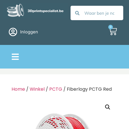
0
Inloggen
Home
/
Winkel
/
PCTG
/ Fiberlogy PCTG Red