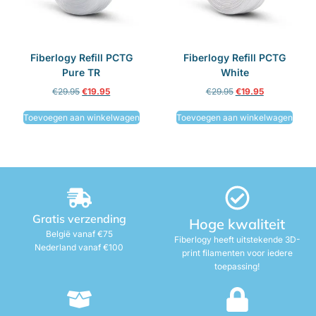
Fiberlogy Refill PCTG
Fiberlogy Refill PCTG
Pure TR
White
€
29.95
€
19.95
€
29.95
€
19.95
Toevoegen aan winkelwagen
Toevoegen aan winkelwagen
Gratis verzending
Hoge kwaliteit
België vanaf €75
Fiberlogy heeft uitstekende 3D-
Nederland vanaf €100
print filamenten voor iedere
toepassing!