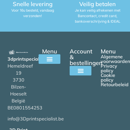
Snelle levering
Veilig betalen
Voor 16u besteld, vandaag
Je kan veilig afrekenen met
verzonden!
Bancontact, credit card,
bankoverschrijving & IDEAL
Menu
Account
Menu
&
Algemene
3dprintspecialist.be
voorwaarden
bestellingen
Hemeldreef
Privacy
Alle filamenten
policy
19
Cookie
3730
policy
Mijn account
Retourbeleid
Bilzen-
Hoeselt
België
BE0801554253
info@3Dprintspecialist.be
3D Print