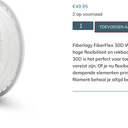
Cookie policy
€
49.95
2 op voorraad
TOEVOEGEN 
Fiberlogy FiberFlex 30D 
hoge flexibiliteit en rekb
30D is het perfect voor t
vereist zijn. Of je nu fle
dempende elementen print
filament behaal je altijd 