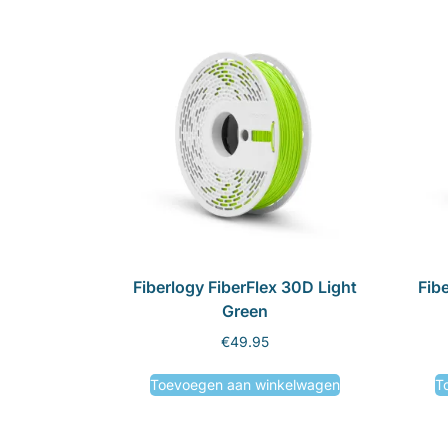
Fiberlogy FiberFlex 30D Light
Fib
Green
€
49.95
Toevoegen aan winkelwagen
T