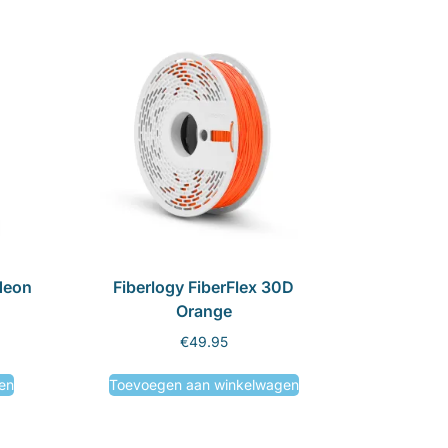
Neon
Fiberlogy FiberFlex 30D
Orange
€
49.95
en
Toevoegen aan winkelwagen