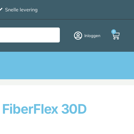
Snelle levering
0
Inloggen
 FiberFlex 30D