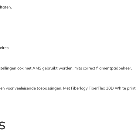
ltaten.
oires
nstellingen ook met AMS gebruikt worden, mits correct filamentpadbeheer.
n voor veeleisende toepassingen. Met Fiberlogy FiberFlex 30D White print je
s