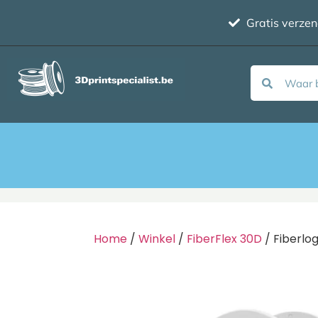
Gratis verze
Home
/
Winkel
/
FiberFlex 30D
/ Fiberlo