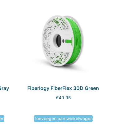
Gray
Fiberlogy FiberFlex 30D Green
€
49.95
en
Toevoegen aan winkelwagen