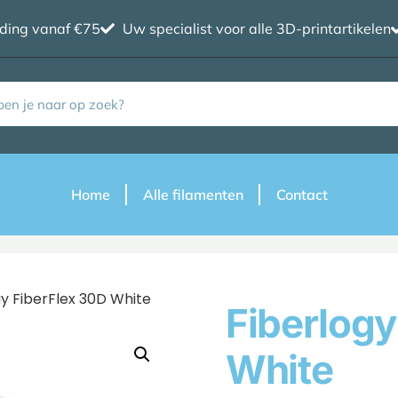
nding vanaf €75
Uw specialist voor alle 3D-printartikelen
Home
Alle filamenten
Contact
gy FiberFlex 30D White
Fiberlogy
White