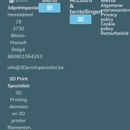
&
Algemene
3dprintspecialist.be
voorwaarden
bestellingen
Hemeldreef
Privacy
Alle filamenten
policy
19
Cookie
3730
policy
Mijn account
Retourbeleid
Bilzen-
Hoeselt
België
BE0801554253
info@3Dprintspecialist.be
3D Print
Specialist:
3D
Printing
diensten
en 3D
printer
filamenten.