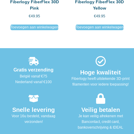
Fiberlogy FiberFlex 30D
Fiberlogy FiberFlex 30D
Pink
Yellow
€
49.95
€
49.95
Toevoegen aan winkelwagen
Toevoegen aan winkelwagen
Gratis verzending
Hoge kwaliteit
België vanaf €75
Fiberlogy heeft uitstekende 3D-print
Nederland vanaf €100
filamenten voor iedere toepassing!
Snelle levering
Veilig betalen
Voor 16u besteld, vandaag
Je kan veilig afrekenen met
verzonden!
Bancontact, credit card,
bankoverschrijving & IDEAL