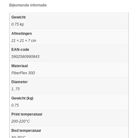
Bijkomende informatie
Gewicht
0.75 kg
Afmetingen
21 × 21 × 7 cm
EAN-code
5902560990843
Materiaal
FiberFlex 30D
Diameter
1, 75
Gewicht (kg)
0.75
Print temperatuur
200-220°C
Bed temperatuur
50-70°C