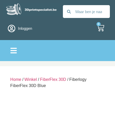
0
Inloggen
Alle filamenten
Home
/
Winkel
/
FiberFlex 30D
/ Fiberlogy
FiberFlex 30D Blue