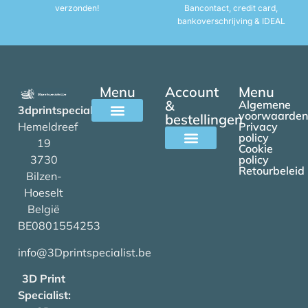
verzonden!
Bancontact, credit card,
bankoverschrijving & IDEAL
Menu
Account
Menu
&
Algemene
3dprintspecialist.be
voorwaarden
bestellingen
Hemeldreef
Privacy
Alle filamenten
policy
19
Cookie
3730
policy
Mijn account
Retourbeleid
Bilzen-
Hoeselt
België
BE0801554253
info@3Dprintspecialist.be
3D Print
Specialist: